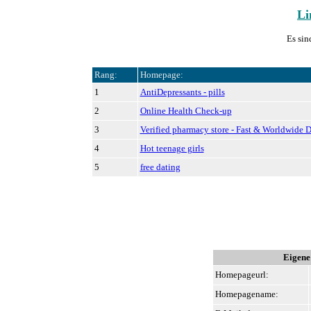
Li
Es sin
Rang:
Homepage:
1
AntiDepressants - pills
2
Online Health Check-up
3
Verified pharmacy store - Fast & Worldwide D
4
Hot teenage girls
5
free dating
Eigene
Homepageurl:
Homepagename: