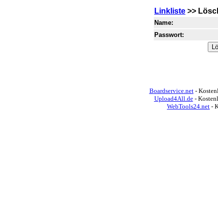
Linkliste
>> Lösc
Name:
Passwort:
Boardservice.net
- Kostenl
Upload4All.de
- Kosten
WebTools24.net
- 