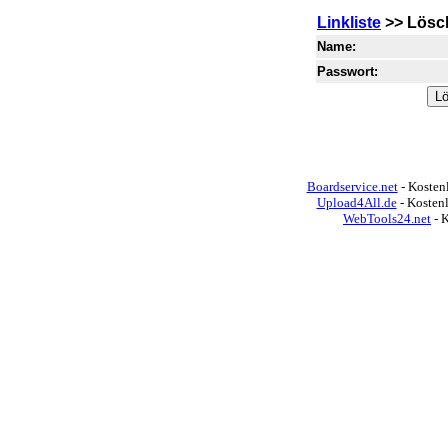
Linkliste
>> Lösc
Name:
Passwort:
Boardservice.net
- Kostenl
Upload4All.de
- Kosten
WebTools24.net
- 