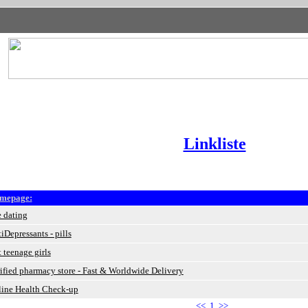
Linkliste
mepage:
e dating
iDepressants - pills
 teenage girls
ified pharmacy store - Fast & Worldwide Delivery
ine Health Check-up
<< 1 >>