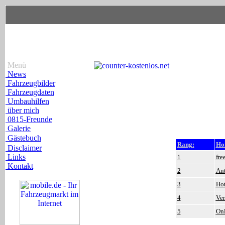
Menü
News
Fahrzeugbilder
Fahrzeugdaten
Umbauhilfen
über mich
0815-Freunde
Galerie
Gästebuch
Rang:
Ho
Disclaimer
Links
1
fre
Kontakt
2
Ant
3
Hot
4
Ver
5
Onl