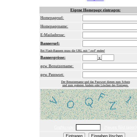
Eigene Homepage eintragen:
Homepageurl:
Homepagename:
E-Mailadresse:
Bannerurl:
Bei Flash-Bannern muss die URL mit ".swf" enden!
Bannergrösse:
x
gew. Benutzername:
gew. Passwort:
Der Benutzername und das Passwort dienen zum Schutz
und zum späteren Ändern oder Löschen des Eintrages.
Grafikcode:
(
Neues Bild laden
)