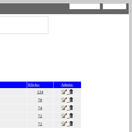
Klicks:
Admin:
124
78
74
72
72