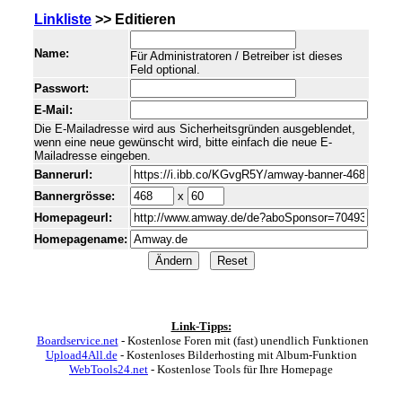
Linkliste
>> Editieren
Name:
Für Administratoren / Betreiber ist dieses
Feld optional.
Passwort:
E-Mail:
Die E-Mailadresse wird aus Sicherheitsgründen ausgeblendet,
wenn eine neue gewünscht wird, bitte einfach die neue E-
Mailadresse eingeben.
Bannerurl:
Bannergrösse:
x
Homepageurl:
Homepagename:
Link-Tipps:
Boardservice.net
- Kostenlose Foren mit (fast) unendlich Funktionen
Upload4All.de
- Kostenloses Bilderhosting mit Album-Funktion
WebTools24.net
- Kostenlose Tools für Ihre Homepage