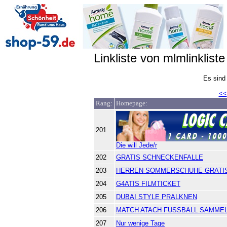
Linkliste von mlmlinkliste
Es sind
<<
Rang:
Homepage:
201
Die will Jede/r
202
GRATIS SCHNECKENFALLE
203
HERREN SOMMERSCHUHE GRATI
204
G4ATIS FILMTICKET
205
DUBAI STYLE PRALKNEN
206
MATCH ATACH FUSSBALL SAMME
207
Nur wenige Tage