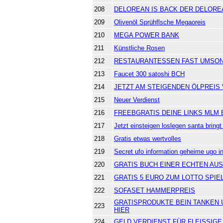
208
DELOREAN IS BACK DER DELORE
209
Olivenöl Sprühflsche Megaoreis
210
MEGA POWER BANK
211
Künstliche Rosen
212
RESTAURANTESSEN FAST UMSO
213
Faucet 300 satoshi BCH
214
JETZT AM STEIGENDEN ÖLPREIS
215
Neuer Verdienst
216
FREEBGRATIS DEINE LINKS MLM
217
Jetzt einsteigen loslegen santa bringt 
218
Gratis etwas wertvolles
219
Secret ufo information geheime ugo i
220
GRATIS BUCH EINER ECHTEN AU
221
GRATIS 5 EURO ZUM LOTTO SPIE
222
SOFASET HAMMERPREIS
GRATISPRODUKTE BEIN TANKEN U
223
HIER
224
GELD VERDIENST FÜR FLEISSIGE