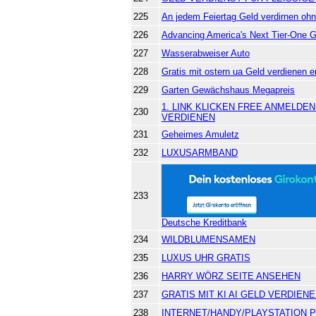
225
An jedem Feiertag Geld verdirnen oh
226
Advancing America's Next Tier-One G
227
Wasserabweiser Auto
228
Gratis mit ostern ua Geld verdienen er
229
Garten Gewächshaus Megapreis
1. LINK KLICKEN FREE ANMELDE
230
VERDIENEN
231
Geheimes Amuletz
232
LUXUSARMBAND
233
Deutsche Kreditbank
234
WILDBLUMENSAMEN
235
LUXUS UHR GRATIS
236
HARRY WÖRZ SEITE ANSEHEN
237
GRATIS MIT KI AI GELD VERDIE
238
INTERNET/HANDY/PLAYSTATION P