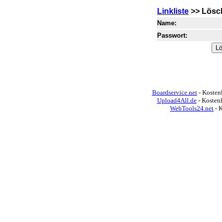
Linkliste
>> Lösc
Name:
Passwort:
Boardservice.net
- Kostenl
Upload4All.de
- Kosten
WebTools24.net
- 