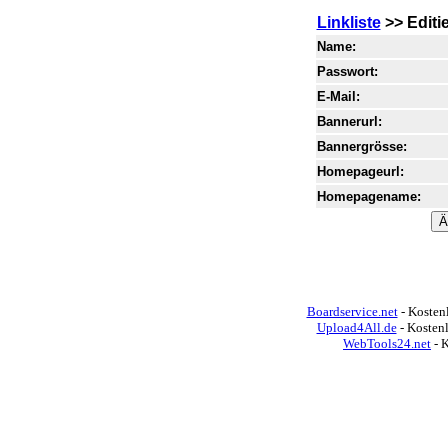
Linkliste
>> Editi
Name:
Passwort:
E-Mail:
Bannerurl:
Bannergrösse:
Homepageurl:
Homepagename:
Boardservice.net
- Kostenl
Upload4All.de
- Kosten
WebTools24.net
- 