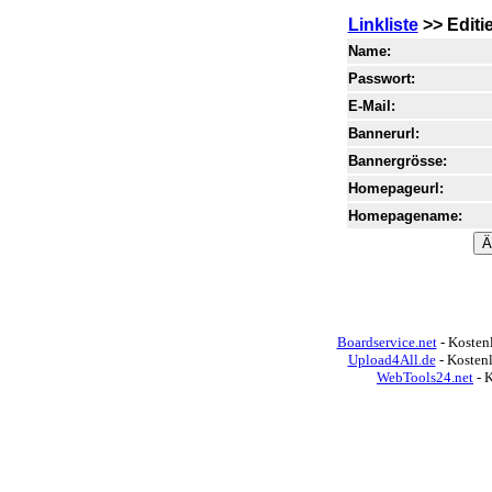
Linkliste
>> Editi
Name:
Passwort:
E-Mail:
Bannerurl:
Bannergrösse:
Homepageurl:
Homepagename:
Boardservice.net
- Kostenl
Upload4All.de
- Kosten
WebTools24.net
- 