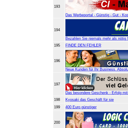
193
Das Werbeportal - Günstig - Gut - Kos
194
Bezahlen Sie niemals mehr als nötig 
195
FINDE DEN FEHLER
196
Neue Kunden für Ihr Business. Absolut
197
Das besondere Geschenk - Erfolg mit
198
Kyosaki das Geschäft für sie
199
400 Euro günstiger
200