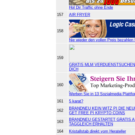
Hol Dir Traffic ohne Ende
157
AIR FRYER
158
Nie wieder den vollen Preis bezahlen 
159
GRATIS MLM VERDUENSTSUCHEND
DICH
160
Werben Sie in 13 Sozialmedia Plattfor
161
5 karat?
BRANDNEU KEIN WITZ PI DIE N
162
GET FREE PI KRYPTO COINS
BRANDNEU GESTARTET GRATIS A
163
TAGGLEICH ERHALTEN
164
Kristallstab direkt vom Herateller