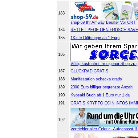
183
shop-59 Ihr Amway Berater Vor ORT
184
RETTET PEOE DEN FROSCH SAVE
185
1Kiste Diätsuppe ab 1 Eurp
186
Völlig kostenfrei Ihr eigener Shop zu 
187
GLÜCKRAD GRATIS
188
Manifestation schecks gratis
189
2000 Euro billiger begrenzte Anzahl
190
Kyosaki Buch ab 1 Euro nur 1 da
191
GRATIS KRYPTO COIN INFOS IMM
192
Vertriebler aller Coleur - Aufgepasst !!