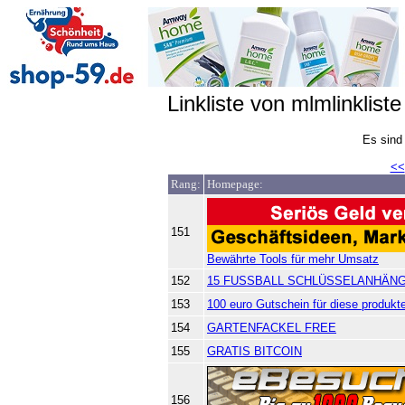
Linkliste von mlmlinkliste
Es sind
<<
Rang:
Homepage:
151
Bewährte Tools für mehr Umsatz
152
15 FUSSBALL SCHLÜSSELANHÄN
153
100 euro Gutschein für diese produkt
154
GARTENFACKEL FREE
155
GRATIS BITCOIN
156