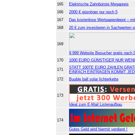
165
Elektrische Zahnbürste Megapreis
166
2000 € güsntiger nur noch 5
167
Das kostenlose Wertpapierdepot –
168
20 € zum investieren in Sachwerten g r
169
9.999 Website Besucher gratis nach 
170
1000 EURO GÜNSTIGER NUR WEN
STATT 100TE EURO ZAHLEN GRAT
171
EINFACH EINTRAGEN KOMMT JE
172
Buuble ball solar lichterkette
173
Ideal zum E-Mail Listenaufbau
174
Gutes Geld wird hiermit verdient !